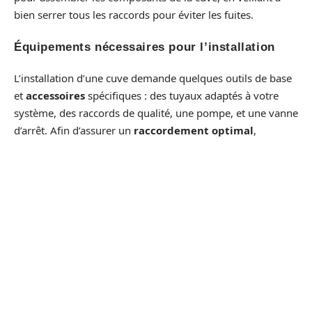
bien serrer tous les raccords pour éviter les fuites.
Équipements nécessaires pour l’installation
L’installation d’une cuve demande quelques outils de base
et
accessoires
spécifiques : des tuyaux adaptés à votre
système, des raccords de qualité, une pompe, et une vanne
d’arrêt. Afin d’assurer un
raccordement optimal
,
l’utilisation de joints d’étanchéité est recommandée. Un kit
de connexion pour relier plusieurs cuves peut également
être utile si vous souhaitez augmenter votre capacité de
stockage.
Conseils de sécurité et normes à respecter
Assurez-vous de respecter les
normes de sécurité
en
vigueur. Utilisez des équipements adaptés pour de l’eau
potable si nécessaire, et veillez à installer une filtration