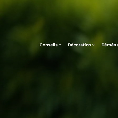
Conseils
Décoration
Démén