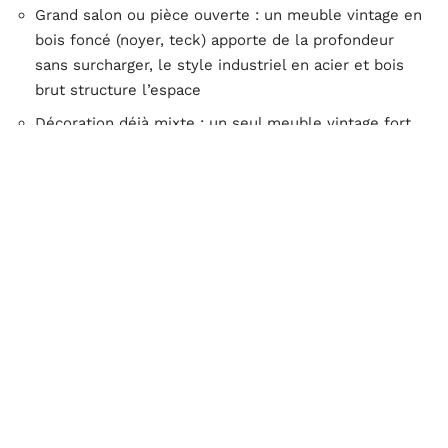
Grand salon ou pièce ouverte : un meuble vintage en
bois foncé (noyer, teck) apporte de la profondeur
sans surcharger, le style industriel en acier et bois
brut structure l’espace
Décoration déjà mixte : un seul meuble vintage fort
(un buffet, un fauteuil) suffit à donner le ton sans
transformer la pièce en musée rétro