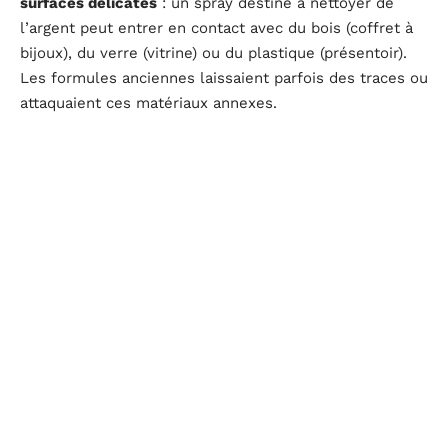
surfaces délicates
: un spray destiné à nettoyer de
l’argent peut entrer en contact avec du bois (coffret à
bijoux), du verre (vitrine) ou du plastique (présentoir).
Les formules anciennes laissaient parfois des traces ou
attaquaient ces matériaux annexes.
En revanche, une formule plus douce implique souvent