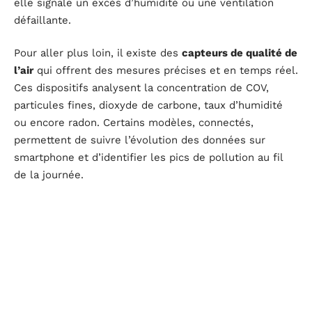
elle signale un excès d’humidité ou une ventilation
défaillante.
Pour aller plus loin, il existe des
capteurs de qualité de
l’air
qui offrent des mesures précises et en temps réel.
Ces dispositifs analysent la concentration de COV,
particules fines, dioxyde de carbone, taux d’humidité
ou encore radon. Certains modèles, connectés,
permettent de suivre l’évolution des données sur
smartphone et d’identifier les pics de pollution au fil
de la journée.
Voici les principaux types de capteurs à envisager selon
vos besoins :
Les
capteurs de COV
surveillent les émissions issues
des matériaux, peintures et produits d’entretien.
Les
détecteurs d’humidité
localisent facilement les