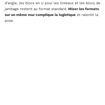
d’angle, les blocs en U pour les linteaux et les blocs de
jambage restent au format standard.
Mixer les formats
sur un même mur complique la logistique
et ralentit la
pose.
Nous observons que sur un chantier résidentiel
classique (maison avec plusieurs ouvertures par
facade), le format standard de 50 x 20 x 20 cm reste le
plus polyvalent. Le surcoût lié aux découpes et au
temps de tri des blocs annule souvent le gain
théorique du grand format.