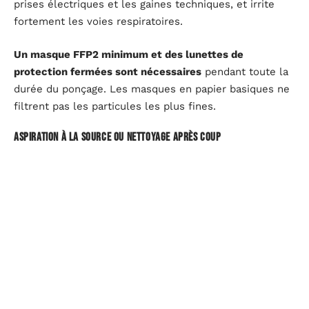
prises électriques et les gaines techniques, et irrite
fortement les voies respiratoires.
Un masque FFP2 minimum et des lunettes de
protection fermées sont nécessaires
pendant toute la
durée du ponçage. Les masques en papier basiques ne
filtrent pas les particules les plus fines.
Aspiration à la source ou nettoyage après coup
La ponceuse girafe ou la ponceuse orbitale raccordée à
un aspirateur de chantier capte la majorité de la
poussière au moment où elle se forme. Ce dispositif
réduit aussi le temps de nettoyage après le ponçage.
Sans aspiration intégrée, la poussière se gère
autrement :
Bâcher le sol et les meubles restants avec des films