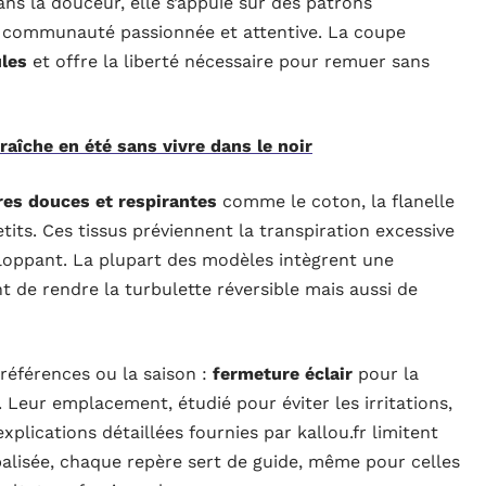
ns la douceur, elle s’appuie sur des patrons
e communauté passionnée et attentive. La coupe
les
et offre la liberté nécessaire pour remuer sans
îche en été sans vivre dans le noir
res douces et respirantes
comme le coton, la flanelle
tits. Ces tissus préviennent la transpiration excessive
loppant. La plupart des modèles intègrent une
 de rendre la turbulette réversible mais aussi de
références ou la saison :
fermeture éclair
pour la
. Leur emplacement, étudié pour éviter les irritations,
xplications détaillées fournies par kallou.fr limitent
alisée, chaque repère sert de guide, même pour celles