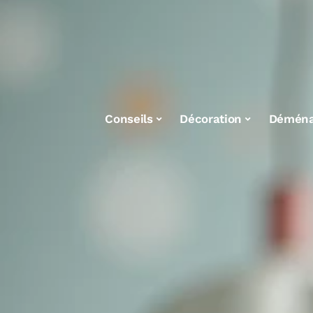
Conseils
Décoration
Démén