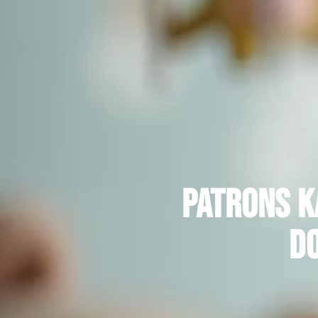
Patrons k
do