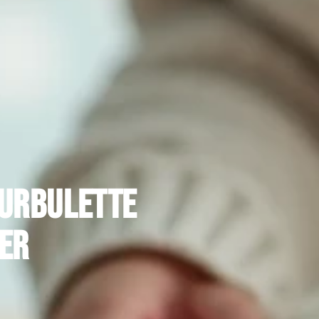
turbulette
per