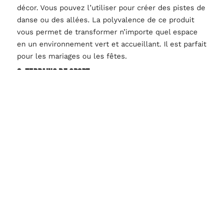
décor. Vous pouvez l’utiliser pour créer des pistes de
danse ou des allées. La polyvalence de ce produit
vous permet de transformer n’importe quel espace
en un environnement vert et accueillant. Il est parfait
pour les mariages ou les fêtes.
6. Terrains de sport
Le gazon artificiel est utilisé sur les terrains de sport
depuis des années parce qu’il est durable, résistant
aux intempéries et robuste. Le gazon artificiel est
une excellente option pour les terrains de football,
ou de golf. Il offre une surface de jeu uniforme et
nécessite peu d’entretien. De plus, la pluie ne créera
pas de flaque de boue, en effet, le gazon synthétique
draine rapidement les liquides à contrario du gazon
naturel.
A lire en complément :
Gazon artificiel ou
synthétique : comment choisir selon leurs