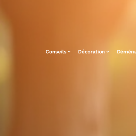
Conseils
Décoration
Démén