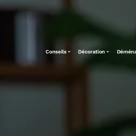
Conseils
Décoration
Démén