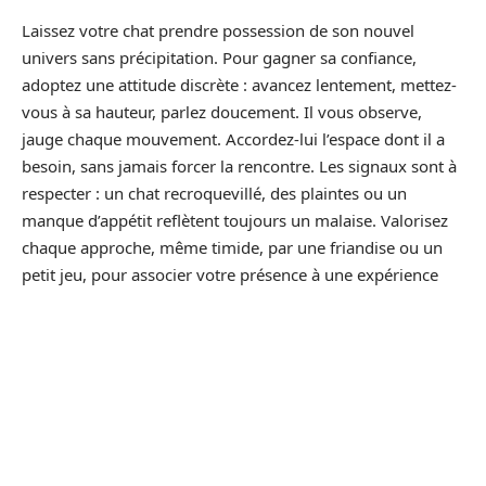
Laissez votre chat prendre possession de son nouvel
univers sans précipitation. Pour gagner sa confiance,
adoptez une attitude discrète : avancez lentement, mettez-
vous à sa hauteur, parlez doucement. Il vous observe,
jauge chaque mouvement. Accordez-lui l’espace dont il a
besoin, sans jamais forcer la rencontre. Les signaux sont à
respecter : un chat recroquevillé, des plaintes ou un
manque d’appétit reflètent toujours un malaise. Valorisez
chaque approche, même timide, par une friandise ou un
petit jeu, pour associer votre présence à une expérience
positive.
Pour renforcer la confiance, voici quelques astuces
concrètes à appliquer :
Disposez dans sa pièce des objets familiers : coussin,
plaid ou linge portant votre odeur.