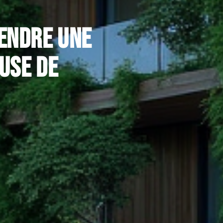
rendre une
use de