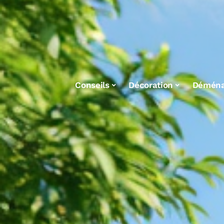
Conseils
Décoration
Démén