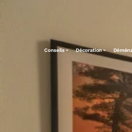
Conseils
Décoration
Démén