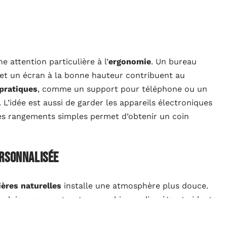
attention particulière à l’
ergonomie
. Un bureau
 et un écran à la bonne hauteur contribuent au
pratiques
, comme un support pour téléphone ou un
. L’idée est aussi de garder les appareils électroniques
des rangements simples permet d’obtenir un coin
ersonnalisée
ères naturelles
installe une atmosphère plus douce.
ois clair accompagnent une ambiance discrète et aidante
es comme un tapis confortable ou un coussin peuvent
alisation est bien sûr bienvenue, à condition de rester