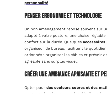
personnalité
Penser ergonomie et technologie
Un bon aménagement repose souvent sur une 
adapté à votre posture, une chaise réglable
confort sur la durée. Quelques
accessoires 
organiseur de bureau, facilitent le quotidien
ordonnés : organiser les câbles et prévoir 
agréable sans surplus visuel.
Créer une ambiance apaisante et p
Opter pour
des couleurs sobres et des mati
Les tons bleutés, verts ou les détails en b
pour l’attention. Quelques éléments textil
rendre l’endroit plus accueillant. La personn