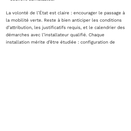
La volonté de l’État est claire : encourager le passage à
la mobilité verte. Reste à bien anticiper les conditions
d’attribution, les justificatifs requis, et le calendrier des
démarches avec l’installateur qualifié. Chaque
installation mérite d’être étudiée : configuration de
l’habitat, usage du véhicule, contraintes techniques…
La vigilance, ici, protège des mauvaises surprises sur la
route comme sur le chantier.