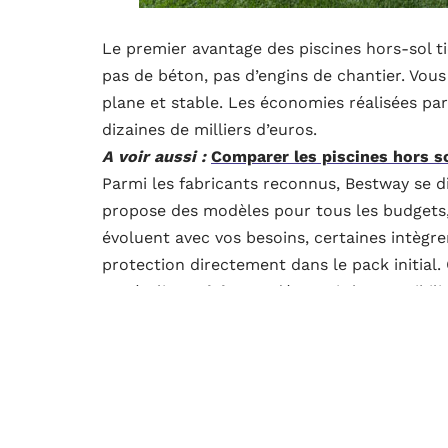
Le premier avantage des piscines hors-sol ti
pas de béton, pas d’engins de chantier. Vous
plane et stable. Les économies réalisées par
dizaines de milliers d’euros.
A voir aussi :
Comparer les piscines hors so
Parmi les fabricants reconnus, Bestway se d
propose des modèles pour tous les budgets, 
évoluent avec vos besoins, certaines intègre
protection directement dans le pack initial. 
pas à cliquer
ici
pour découvrir les possibili
Une installation rapide qui profite 
Vous décidez en mai, vous nagez en juin. Ce 
exigent des mois de travaux, des autorisati
se monte en quelques jours, parfois en que
A découvrir également :
Meilleure finition 