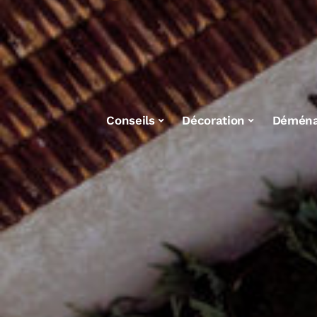
Conseils
Décoration
Démén