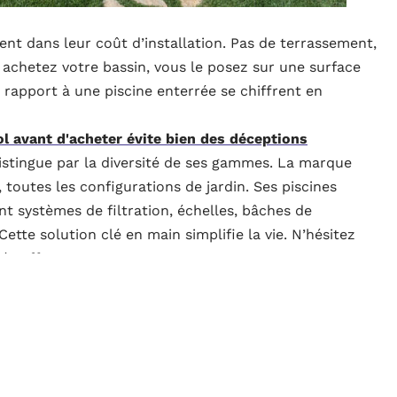
ent dans leur coût d’installation. Pas de terrassement,
 achetez votre bassin, vous le posez sur une surface
 rapport à une piscine enterrée se chiffrent en
l avant d'acheter évite bien des déceptions
istingue par la diversité de ses gammes. La marque
toutes les configurations de jardin. Ses piscines
nt systèmes de filtration, échelles, bâches de
Cette solution clé en main simplifie la vie. N’hésitez
tés offertes par cette marque.
de l’été
délai court change tout. Les piscines enterrées
ons administratives, des contraintes météo. Le hors-sol
lques heures pour les modèles autoportants.
béton pour piscine : astuces et conseils d'expert