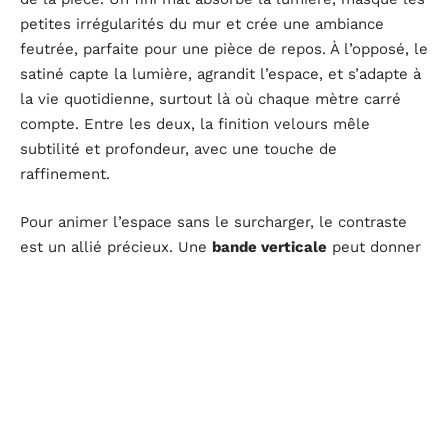
petites irrégularités du mur et crée une ambiance
feutrée, parfaite pour une pièce de repos. À l’opposé, le
satiné capte la lumière, agrandit l’espace, et s’adapte à
la vie quotidienne, surtout là où chaque mètre carré
compte. Entre les deux, la finition velours mêle
subtilité et profondeur, avec une touche de
raffinement.
Pour animer l’espace sans le surcharger, le contraste
est un allié précieux. Une
bande verticale
peut donner
l’illusion d’un plafond plus haut, tandis qu’une bande
horizontale fait paraître la pièce plus large. Les
effets
graphiques
, bien dosés, structurent le volume et
guident le regard, tout en restant sobres. Un motif
discret, bien choisi, peut rythmer la pièce sans jamais
l’alourdir.
Avant de se lancer, mieux vaut toujours tester la