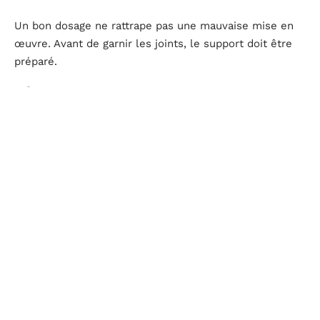
Un bon dosage ne rattrape pas une mauvaise mise en
œuvre. Avant de garnir les joints, le support doit être
préparé.
Préparer le mur avant le jointage
Dégarnissez les anciens joints sur au moins deux
centimètres de profondeur avec un burin étroit.
Brossez la poussière, puis humidifiez le mur la veille et
le matin du chantier.
Un support humide empêche la
pierre d’absorber l’eau du mortier
trop vite, ce qui
provoquerait un séchage brutal et des fissures de
retrait.
Garnir et serrer les joints
Appliquez le mortier à la truelle langue-de-chat ou au
fer à joint, en poussant la matière dans le fond de