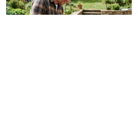
Conseils pratiques pour cuisiner efficacement sans
multiplier les ustensiles
Réaliser un repas complet avec un
seul couteau
tient
avant tout à l’organisation. Installez-vous sur une
planche stable, prévoyez quelques accessoires de
base, une cuillère en bois par exemple, et concentrez-