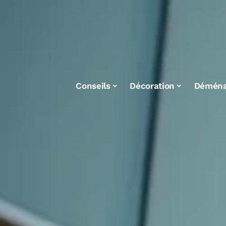
Conseils
Décoration
Démén