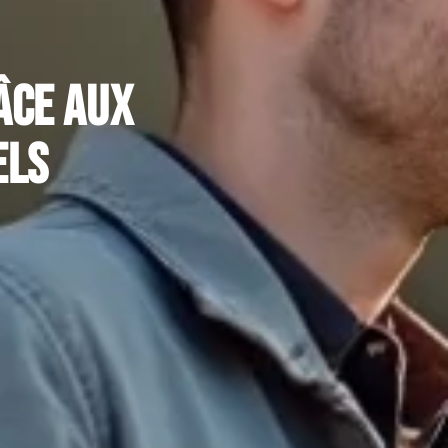
âce aux
els