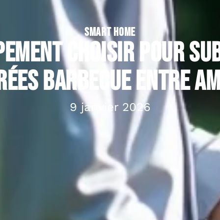
SMART HOME
pement choisir pour su
rées barbecue entre am
9 janvier 2026