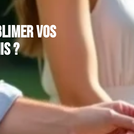
blimer vos
is ?