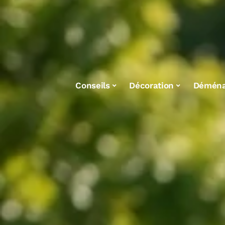
Conseils
Décoration
Démén