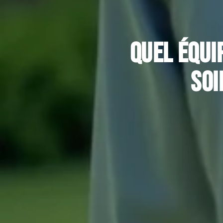
Quel équi
soi