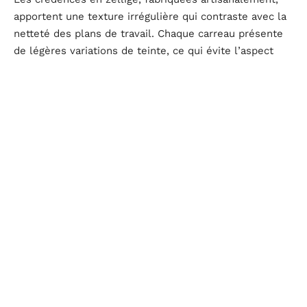
apportent une texture irrégulière qui contraste avec la
netteté des plans de travail. Chaque carreau présente
de légères variations de teinte, ce qui évite l’aspect
industriel et standardisé.
Circuits courts et matériaux responsables en
Occitanie
L’approvisionnement en matériaux locaux dépasse le
simple argument écologique. Dans l’Hérault, plusieurs
filières proposent des produits qu’on ne trouve pas
dans les grandes surfaces de bricolage.
Les
fibres végétales et tissus bruts
(lin, chanvre, jute)
proviennent de producteurs régionaux et servent aussi
bien pour le linge de maison que pour les revêtements
muraux. Le bois utilisé en menuiserie intérieure peut
être sourcé dans les forêts du Haut-Languedoc, ce qui