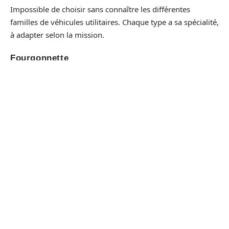
Impossible de choisir sans connaître les différentes
familles de véhicules utilitaires. Chaque type a sa spécialité,
à adapter selon la mission.
Fourgonnette
La
fourgonnette
séduit pour sa maniabilité et sa
consommation réduite. C’est la compagne idéale des
artisans
pour de petits chantiers ou de courtes livraisons.
Camionnette
Un cran au-dessus, la
camionnette
s’adresse à ceux qui
transportent du matériel de
BTP
ou des marchandises
variées. Son espace de chargement plus généreux offre
une vraie marge de manœuvre.
Fourgon