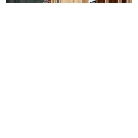
Un chalet livré monté réduit le risque de malfaçon et
de retard de chantier
. Le montage est réalisé par
l’équipe du fabricant, qui maîtrise les tolérances
d’assemblage de ses propres structures. Les forums de
construction regorgent de témoignages sur les
difficultés rencontrées lors du montage d’un kit :
pièces mal référencées, ajustements imprévus, besoin
d’outillage spécifique.