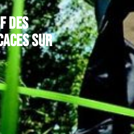
f des
caces sur