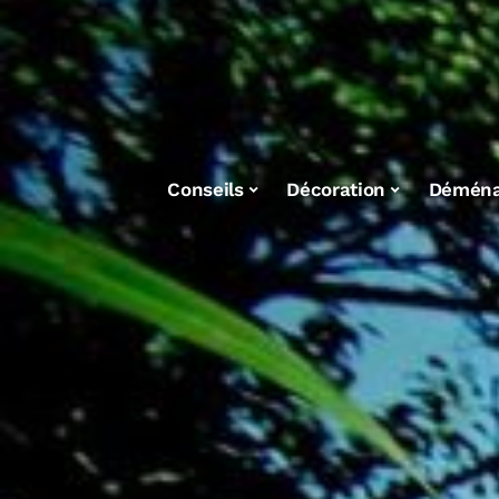
Conseils
Décoration
Démén