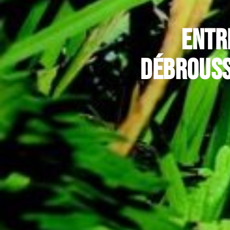
Entr
débrouss