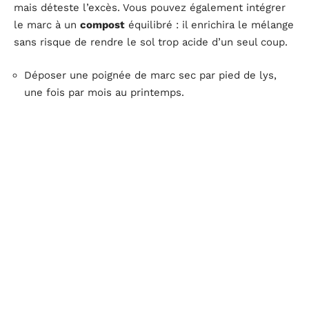
mais déteste l’excès. Vous pouvez également intégrer
le marc à un
compost
équilibré : il enrichira le mélange
sans risque de rendre le sol trop acide d’un seul coup.
Déposer une poignée de marc sec par pied de lys,
une fois par mois au printemps.
Pour un effet paillis, étaler le marc en cercle autour
des tiges, en veillant à ne pas toucher directement
les bulbes.
Astuce de pro : associer le marc de café à des
coquilles d’œufs broyées
. Ce duo combine l’apport en
azote du café à la dose de
calcium
des coquilles,
parfait pour équilibrer le sol et limiter les attaques de
nuisibles. Les lys raffolent de ce cocktail, à condition
que le sol reste légèrement acide et riche en minéraux.
Le marc de café peut aussi servir de
paillis léger
: il