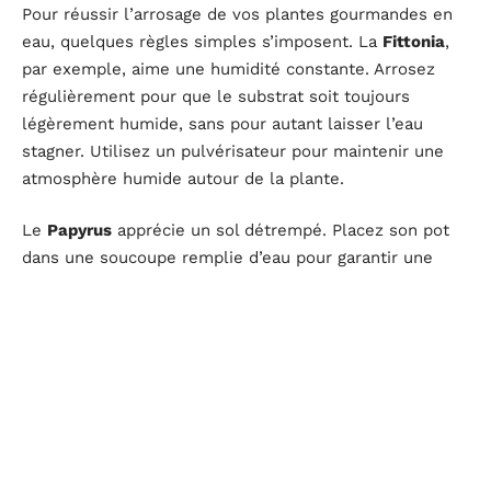
Pour réussir l’arrosage de vos plantes gourmandes en
eau, quelques règles simples s’imposent. La
Fittonia
,
par exemple, aime une humidité constante. Arrosez
régulièrement pour que le substrat soit toujours
légèrement humide, sans pour autant laisser l’eau
stagner. Utilisez un pulvérisateur pour maintenir une
atmosphère humide autour de la plante.
Le
Papyrus
apprécie un sol détrempé. Placez son pot
dans une soucoupe remplie d’eau pour garantir une
hydratation constante. Changez l’eau régulièrement
pour éviter le développement de moisissures.
Pour la
Bruyère
, privilégiez l’arrosage par le bas.
Remplissez une soucoupe d’eau et laissez la plante
absorber ce dont elle a besoin. Cette technique permet
de maintenir le sol uniformément humide.