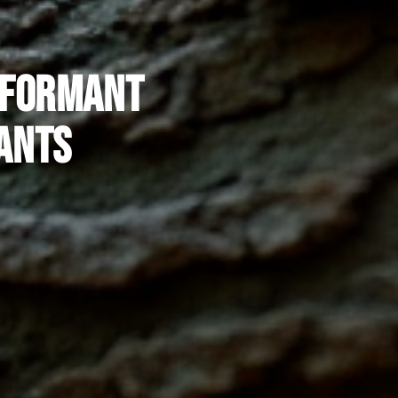
rformant
eants