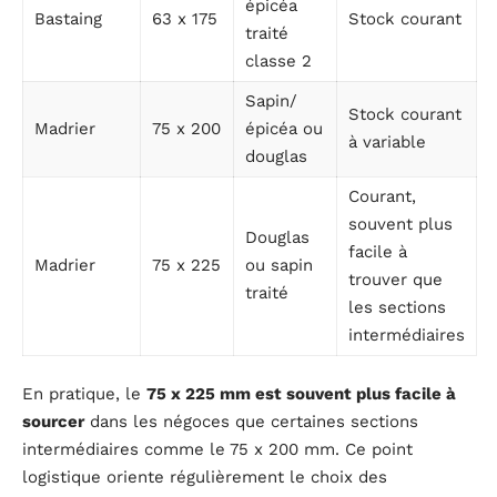
épicéa
Bastaing
63 x 175
Stock courant
traité
classe 2
Sapin/
Stock courant
Madrier
75 x 200
épicéa ou
à variable
douglas
Courant,
souvent plus
Douglas
facile à
Madrier
75 x 225
ou sapin
trouver que
traité
les sections
intermédiaires
En pratique, le
75 x 225 mm est souvent plus facile à
sourcer
dans les négoces que certaines sections
intermédiaires comme le 75 x 200 mm. Ce point
logistique oriente régulièrement le choix des