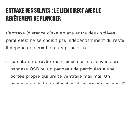
Entraxe des solives : le lien direct avec le
revêtement de plancher
L’entraxe (distance d’axe en axe entre deux solives
parallèles) ne se choisit pas indépendamment du reste.
Il dépend de deux facteurs principaux :
La nature du revêtement posé sur les solives : un
panneau OSB ou un panneau de particules a une
portée propre qui limite l’entraxe maximal. Un
panneau de dalle de plancher classique (épaisseur 22
mm) supporte un entraxe courant autour de 40 à 50
cm.
La section des solives elles-mêmes : un entraxe plus
large reporte davantage de charge sur chaque solive,
ce qui exige une section plus forte ou une portée
réduite.