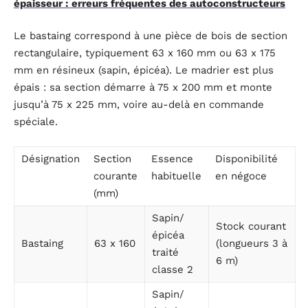
épaisseur : erreurs fréquentes des autoconstructeurs
Le bastaing correspond à une pièce de bois de section
rectangulaire, typiquement 63 x 160 mm ou 63 x 175
mm en résineux (sapin, épicéa). Le madrier est plus
épais : sa section démarre à 75 x 200 mm et monte
jusqu’à 75 x 225 mm, voire au-delà en commande
spéciale.
Désignation
Section
Essence
Disponibilité
courante
habituelle
en négoce
(mm)
Sapin/
Stock courant
épicéa
Bastaing
63 x 160
(longueurs 3 à
traité
6 m)
classe 2
Sapin/