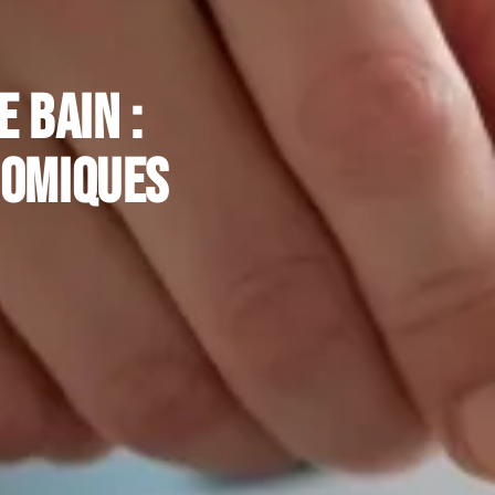
 bain :
nomiques