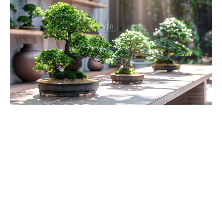
Soins et astuces pour maintenir votre bonsaï
d’intérieur en pleine santé
La
taille
se présente comme un rituel incontournable dans
le soin du bonsaï, lui permettant de conserver sa structure
miniature et son esthétique soignée. Le
Kit d’entretien
Mistral
se révèle un allié de choix, rassemblant les outils
nécessaires pour sculpter avec précision et entretenir les