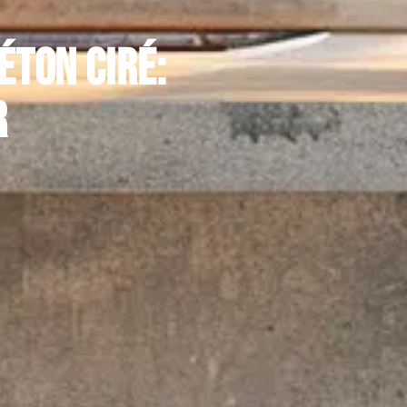
éton ciré:
r