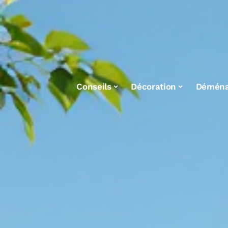
Conseils
Décoration
Démén