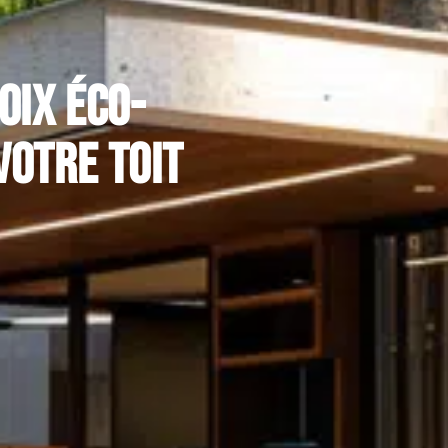
oix éco-
votre toit