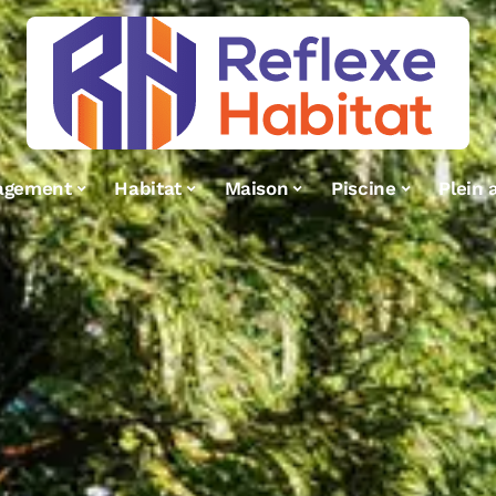
agement
Habitat
Maison
Piscine
Plein a