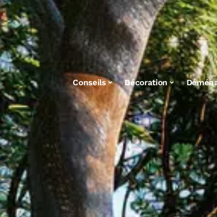
Conseils
Décoration
Démén