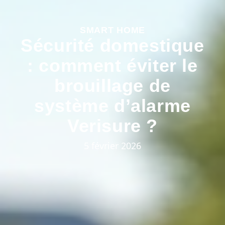
SMART HOME
Sécurité domestique
: comment éviter le
brouillage de
système d’alarme
Verisure ?
5 février 2026