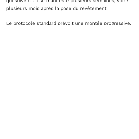
qui suivent : il se manifeste plusieurs semaines, voire
plusieurs mois après la pose du revêtement.
Le protocole standard prévoit une montée progressive,
par paliers, en partant d’une température basse. Les
retours varient sur les délais exacts selon le type de
chape et les conditions du chantier, mais le principe
reste le même : on ne chauffe pas une chape qui n’a
pas atteint son taux d’humidité résiduel cible.
Chape anhydrite ou chape ciment sur plancher chauffant
La chape anhydrite offre une meilleure planéité et un
enrobage plus homogène des tubes. Elle est aussi plus
sensible à l’humidité. Si la mise en chauffe est bâclée
ou si le local n’est pas suffisamment ventilé pendant le
séchage, la surface se dégrade.
La chape ciment traditionnelle tolère mieux les